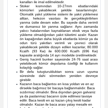
kanalları ile imal edilmektedir.
Stoker kısmından 10-27mm ebatlarındaki
kömürleri yakabilecek şekilde tasarlanmıştır.
Otomatik yakıt yükleme sistemi ile yakıt yüklemesi
alttan, helezon vasıtası ile gerçekleştirilirken
yanma üstte devam eder. Bu sayede daha verimli
ve dumansız bir yanma sağlanır. Aynı zamanda
yakıcı hatalarından kaynaklanan eksik veya fazla
yükleme olmadığından yakıt tüketimi azalır. Kazan
ön kapağından daha büyük ebatlarda
kömür ya da
odun türü yakıtları verimli ve çevreci olarak
yakabilecek şekilde dizayn edilen kazanlar, 80.000
Kcal/h (93 Kw) ile 600.000 Kcal/h (696 Kw)
kapasite aralığında 14 ayrı modelde üretilmektedir.
Geniş hacimli bunker sayesinde 24-76 saat arası
yetebilecek kömür depolama özelliği ile kullanım
kolaylığı sağlar.
Bir defa tutuşturulduktan sonra uzun uyuma
süresinde dahi sönmeden yeniden devreye
girebilir.
Kazanın baca bağlantısı en kısa yoldan ve en az
dirsekle bağımsız bir bacaya bağlanmalıdır. Baca
sızdırmaz olmalıdır. Bina dışından geçen galvaniz
ya da paslanmaz bacanın izole edilmesi tavsiye
edilir. Baca kesiti en az kazan çıkış kesiti kadar
olmalıdır. Kazan ile baca arası yatay mesafe en