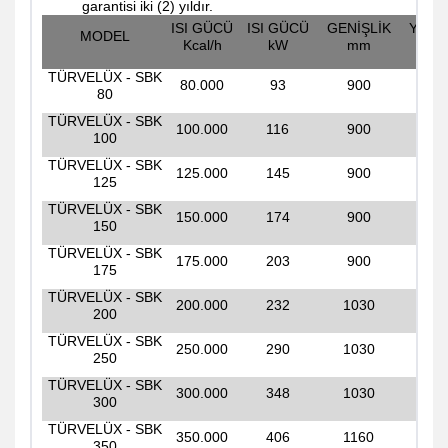
garantisi iki (2) yıldır.
ISI GÜCÜ
ISI GÜCÜ
GENİŞLİK
YÜKS
MODEL
Kcal/h
kW
mm
m
TÜRVELÜX - SBK
80.000
93
900
11
80
TÜRVELÜX - SBK
100.000
116
900
11
100
TÜRVELÜX - SBK
125.000
145
900
12
125
TÜRVELÜX - SBK
150.000
174
900
12
150
TÜRVELÜX - SBK
175.000
203
900
13
175
TÜRVELÜX - SBK
200.000
232
1030
14
200
TÜRVELÜX - SBK
250.000
290
1030
14
250
TÜRVELÜX - SBK
300.000
348
1030
14
300
TÜRVELÜX - SBK
350.000
406
1160
15
350