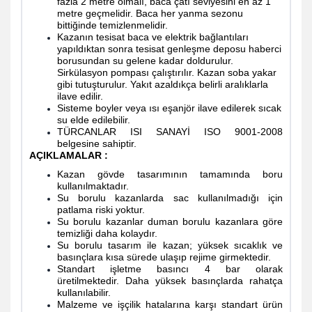
fazla 2 metre olmalı, baca çatı seviyesini en az 1
metre geçmelidir. Baca her yanma sezonu
bittiğinde temizlenmelidir.
Kazanın tesisat baca ve elektrik bağlantıları
yapıldıktan sonra tesisat genleşme deposu haberci
borusundan su gelene kadar doldurulur.
Sirkülasyon pompası çalıştırılır. Kazan soba yakar
gibi tutuşturulur. Yakıt azaldıkça belirli aralıklarla
ilave edilir.
Sisteme boyler veya ısı eşanjör ilave edilerek sıcak
su elde edilebilir.
TÜRCANLAR ISI SANAYİ ISO 9001-2008
belgesine sahiptir.
AÇIKLAMALAR :
Kazan gövde tasarımının tamamında boru
kullanılmaktadır.
Su borulu kazanlarda sac kullanılmadığı için
patlama riski yoktur.
Su borulu kazanlar duman borulu kazanlara göre
temizliği daha kolaydır.
Su borulu tasarım ile kazan; yüksek sıcaklık ve
basınçlara kısa sürede ulaşıp rejime girmektedir.
Standart işletme basıncı 4 bar olarak
üretilmektedir. Daha yüksek basınçlarda rahatça
kullanılabilir.
Malzeme ve işçilik hatalarına karşı standart ürün